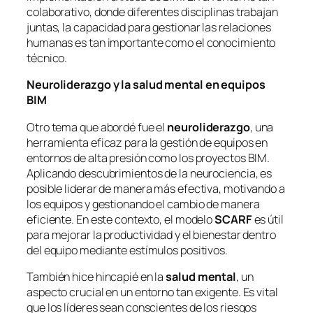
colaborativo, donde diferentes disciplinas trabajan
juntas, la capacidad para gestionar las relaciones
humanas es tan importante como el conocimiento
técnico.
Neuroliderazgo y la salud mental en equipos
BIM
Otro tema que abordé fue el
neuroliderazgo
, una
herramienta eficaz para la gestión de equipos en
entornos de alta presión como los proyectos BIM.
Aplicando descubrimientos de la neurociencia, es
posible liderar de manera más efectiva, motivando a
los equipos y gestionando el cambio de manera
eficiente. En este contexto, el modelo
SCARF
es útil
para mejorar la productividad y el bienestar dentro
del equipo mediante estímulos positivos.
También hice hincapié en la
salud mental
, un
aspecto crucial en un entorno tan exigente. Es vital
que los líderes sean conscientes de los riesgos