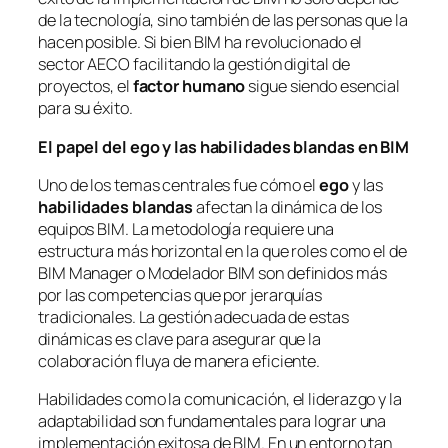
de la tecnología, sino también de las personas que la
hacen posible. Si bien BIM ha revolucionado el
sector AECO facilitando la gestión digital de
proyectos, el
factor humano
sigue siendo esencial
para su éxito.
El papel del ego y las habilidades blandas en BIM
Uno de los temas centrales fue cómo el
ego
y las
habilidades blandas
afectan la dinámica de los
equipos BIM. La metodología requiere una
estructura más horizontal en la que roles como el de
BIM Manager
o
Modelador BIM
son definidos más
por las competencias que por jerarquías
tradicionales. La gestión adecuada de estas
dinámicas es clave para asegurar que la
colaboración fluya de manera eficiente.
Habilidades como la comunicación, el liderazgo y la
adaptabilidad son fundamentales para lograr una
implementación exitosa de BIM. En un entorno tan