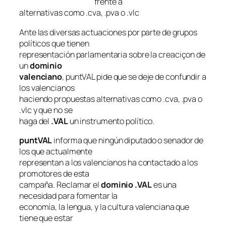
frente a
alternativas como .cva, .pva o .vlc
Ante las diversas actuaciones por parte de grupos
políticos que tienen
representación parlamentaria sobre la creaciçon de
un
dominio
valenciano
, puntVAL pide que se deje de confundir a
los valencianos
haciendo propuestas alternativas como .cva, .pva o
.vlc y que no se
haga del
.VAL
un instrumento político.
puntVAL
informa que ningún diputado o senador de
los que actualmente
representan a los valencianos ha contactado a los
promotores de esta
campaña. Reclamar el
dominio .VAL
es una
necesidad para fomentar la
economía, la lengua, y la cultura valenciana que
tiene que estar