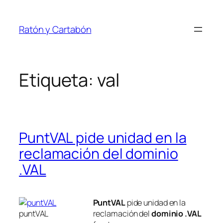
Saltar
al
Ratón y Cartabón
contenido
Etiqueta:
val
PuntVAL pide unidad en la
reclamación del dominio
.VAL
PuntVAL
pide unidad en la
puntVAL
reclamación del
dominio
.VAL