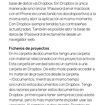
base de datos vía Dropbox. Sin Dropbox la única
manera de sincronizar 1Password en el macbook
con el iPhone es conectando los dos dispositivos a la
misma red y abrir la aplicación al mismo momento.
Con Dropbox siempre tendrás tus contraseñas
actualizadas. También es posible abrir la base de
datos de 1Password directamente desde un
navegador web.
Ficheros de proyectos
En mi carpeta de documentos tengo una carpeta
con material relacionado con mis proyectos activos.
Esta carpeta en verdad solo es un
symlink
a una
carpeta en Dropbox. De esto modo puedo acceder a
mi material de proyectos desde la carpeta
~/Documentos
, mientras al mismo tiempo
sincronizo estos documentos con Dropbox. Tengo
dos razones para tener estos documentos en
Dropbox: primero para tener siempre acceso a este
material, pero lo más importante es poder usar las