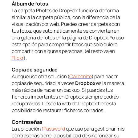
Álbum de fotos
La carpeta
Photos
de DropBox funciona de forma
similar a la carpeta pública, con la diferencia de la
visualización por web. Puedes crear carpetas con
tus fotos, que automáticamente se convierten en
una galería de fotos en la página de Dropbox. Yo uso
esta opción para compartir fotos que solo quiero
compartir con algunas personas. (el resto va en
Flickr
).
Copia de seguridad
Aunque uso otra solución (
Carbonite
) para hacer
copias de seguridad, a veces
Dropbox
es la manera
más rápida de hacer un backup. Si guardas tus
ficheros importantes en Dropbox siempre podrás
recuperarlos. Desde la web de Dropbox tienes la
posibilidad de restaurar ficheros borrados.
Contraseñas
La aplicación
1Password
que uso para gestionar mis
contraseñas tiene la posibilidad de sincronizar su