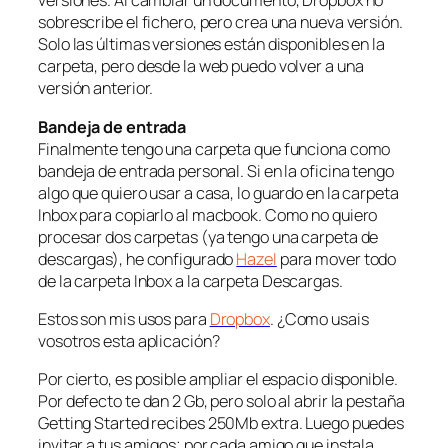
versiones. Al cambiar un documento, Dropbox no
sobrescribe el fichero, pero crea una nueva versión.
Solo las últimas versiones están disponibles en la
carpeta, pero desde la web puedo volver a una
versión anterior.
Bandeja de entrada
Finalmente tengo una carpeta que funciona como
bandeja de entrada personal. Si en la oficina tengo
algo que quiero usar a casa, lo guardo en la carpeta
Inbox
para copiarlo al macbook. Como no quiero
procesar dos carpetas (ya tengo una carpeta de
descargas), he configurado
Hazel
para mover todo
de la carpeta
Inbox
a la carpeta
Descargas
.
Estos son mis usos para
Dropbox
. ¿Como usais
vosotros esta aplicación?
Por cierto, es posible ampliar el espacio disponible.
Por defecto te dan 2 Gb, pero solo al abrir la pestaña
Getting Started
recibes 250Mb extra. Luego puedes
invitar a tus amigos; por cada amigo que instala