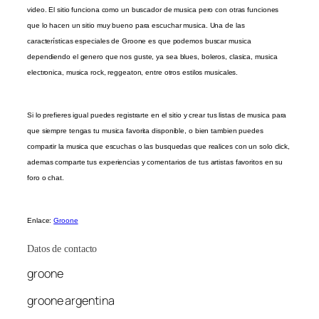
video. El sitio funciona como un buscador de musica pero con otras funciones
que lo hacen un sitio muy bueno para escuchar musica. Una de las
características especiales de Groone es que podemos buscar musica
dependiendo el genero que nos guste, ya sea blues, boleros, clasica, musica
electronica, musica rock, reggeaton, entre otros estilos musicales.
Si lo prefieres igual puedes registrarte en el sitio y crear tus listas de musica para
que siempre tengas tu musica favorita disponible, o bien tambien puedes
compartir la musica que escuchas o las busquedas que realices con un solo click,
ademas comparte tus experiencias y comentarios de tus artistas favoritos en su
foro o chat.
Enlace:
Groone
Datos de contacto
groone
groone argentina