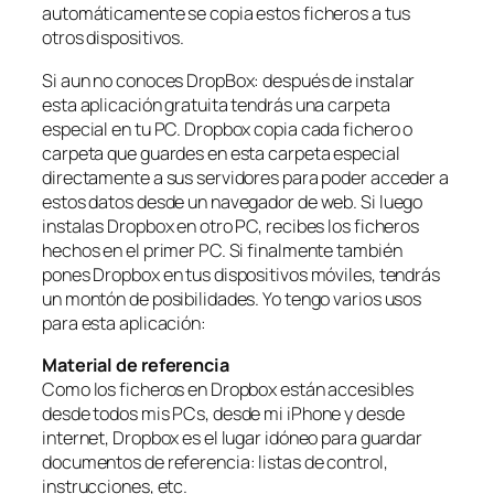
automáticamente se copia estos ficheros a tus
otros dispositivos.
Si aun no conoces DropBox: después de instalar
esta aplicación gratuita tendrás una carpeta
especial en tu PC. Dropbox copia cada fichero o
carpeta que guardes en esta carpeta especial
directamente a sus servidores para poder acceder a
estos datos desde un navegador de web. Si luego
instalas Dropbox en otro PC, recibes los ficheros
hechos en el primer PC. Si finalmente también
pones Dropbox en tus dispositivos móviles, tendrás
un montón de posibilidades. Yo tengo varios usos
para esta aplicación:
Material de referencia
Como los ficheros en Dropbox están accesibles
desde todos mis PCs, desde mi iPhone y desde
internet, Dropbox es el lugar idóneo para guardar
documentos de referencia: listas de control,
instrucciones, etc.