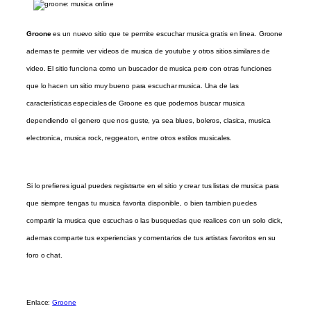
Groone
es un nuevo sitio que te permite escuchar musica gratis en linea. Groone
ademas te permite ver videos de musica de youtube y otros sitios similares de
video. El sitio funciona como un buscador de musica pero con otras funciones
que lo hacen un sitio muy bueno para escuchar musica. Una de las
características especiales de Groone es que podemos buscar musica
dependiendo el genero que nos guste, ya sea blues, boleros, clasica, musica
electronica, musica rock, reggeaton, entre otros estilos musicales.
Si lo prefieres igual puedes registrarte en el sitio y crear tus listas de musica para
que siempre tengas tu musica favorita disponible, o bien tambien puedes
compartir la musica que escuchas o las busquedas que realices con un solo click,
ademas comparte tus experiencias y comentarios de tus artistas favoritos en su
foro o chat.
Enlace:
Groone