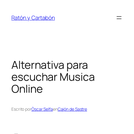
Saltar
al
Ratón y Cartabón
contenido
Alternativa para
escuchar Musica
Online
Escrito por
Òscar Selfa
en
Cajón de Sastre